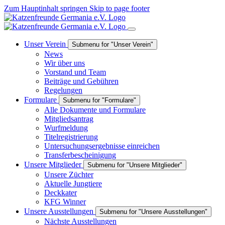
Zum Hauptinhalt springen
Skip to page footer
Unser Verein
Submenu for "Unser Verein"
News
Wir über uns
Vorstand und Team
Beiträge und Gebühren
Regelungen
Formulare
Submenu for "Formulare"
Alle Dokumente und Formulare
Mitgliedsantrag
Wurfmeldung
Titelregistrierung
Untersuchungsergebnisse einreichen
Transferbescheinigung
Unsere Mitglieder
Submenu for "Unsere Mitglieder"
Unsere Züchter
Aktuelle Jungtiere
Deckkater
KFG Winner
Unsere Ausstellungen
Submenu for "Unsere Ausstellungen"
Nächste Ausstellungen