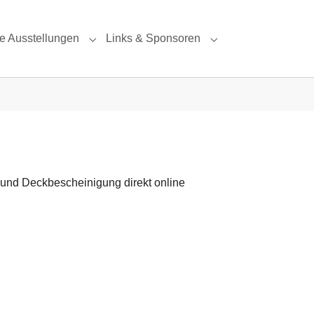
e Ausstellungen
Links & Sponsoren
or "Unsere Mitglieder"
Submenu for "Unsere Ausstellungen"
Submenu for "Links
 und Deckbescheinigung direkt online