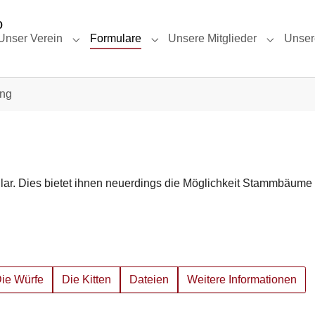
Unser Verein
Formulare
Unsere Mitglieder
Unser
Submenu for "Unser Verein"
Submenu for "Formulare"
Submenu f
ng
lar. Dies bietet ihnen neuerdings die Möglichkeit Stammbäume
ie Würfe
Die Kitten
Dateien
Weitere Informationen