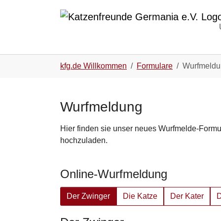
Zum Hauptinhalt springen
Skip to page footer
Sie sind hier:
kfg.de Willkommen
Formulare
Wurfmeldu
Wurfmeldung
Hier finden sie unser neues Wurfmelde-Formu
hochzuladen.
Online-Wurfmeldung
Der Zwinger
Die Katze
Der Kater
D