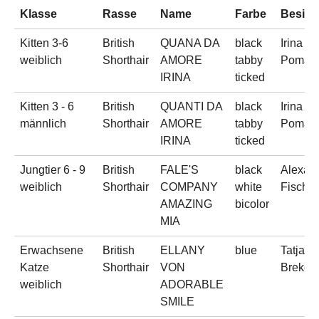
Klasse
Rasse
Name
Farbe
Besitz
Kitten 3-6
British
QUANA DA
black
Irina
weiblich
Shorthair
AMORE
tabby
Pomaz
IRINA
ticked
Kitten 3 - 6
British
QUANTI DA
black
Irina
männlich
Shorthair
AMORE
tabby
Pomaz
IRINA
ticked
Jungtier 6 - 9
British
FALE'S
black
Alexan
weiblich
Shorthair
COMPANY
white
Fischl
AMAZING
bicolor
MIA
Erwachsene
British
ELLANY
blue
Tatjana
Katze
Shorthair
VON
Brekel
weiblich
ADORABLE
SMILE