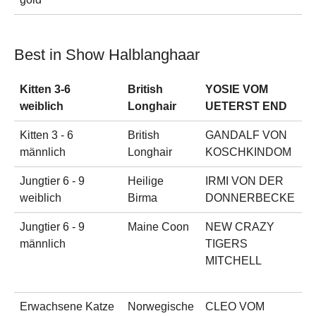
Best in Show Halblanghaar
Kitten 3-6
British
YOSIE VOM
b
weiblich
Longhair
UETERST END
w
Kitten 3 - 6
British
GANDALF VON
f
männlich
Longhair
KOSCHKINDOM
Jungtier 6 - 9
Heilige
IRMI VON DER
c
weiblich
Birma
DONNERBECKE
p
Jungtier 6 - 9
Maine Coon
NEW CRAZY
b
männlich
TIGERS
s
MITCHELL
c
t
Erwachsene Katze
Norwegische
CLEO VOM
b