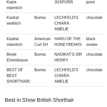
Katze
JÜSPÜRR
point
männlich
Kastrat
Burma
LECHFELD'S
chocolate
weiblich
CHIARA
AMELIE
Kastrat
American
HARU OF THE
black
männlich
Curl SH
HONEYBEARS
smoke
Beste
Burma
NADIKAT'S SIR
chocolate
Ehrenklasse
HENRY
BEST OF
Burma
LECHFELD'S
chocolate
BEST
CHIARA
SHORTHAIR:
AMELIE
Best in Show British Shorthair