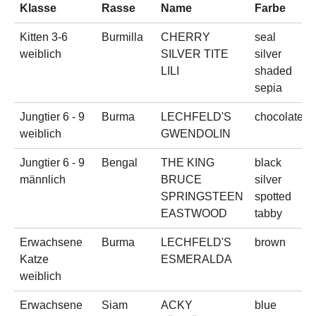
Klasse
Rasse
Name
Farbe
Kitten 3-6
Burmilla
CHERRY
seal
weiblich
SILVER TITE
silver
LILI
shaded
sepia
Jungtier 6 - 9
Burma
LECHFELD'S
chocolate
weiblich
GWENDOLIN
Jungtier 6 - 9
Bengal
THE KING
black
männlich
BRUCE
silver
SPRINGSTEEN
spotted
EASTWOOD
tabby
Erwachsene
Burma
LECHFELD'S
brown
Katze
ESMERALDA
weiblich
Erwachsene
Siam
ACKY
blue