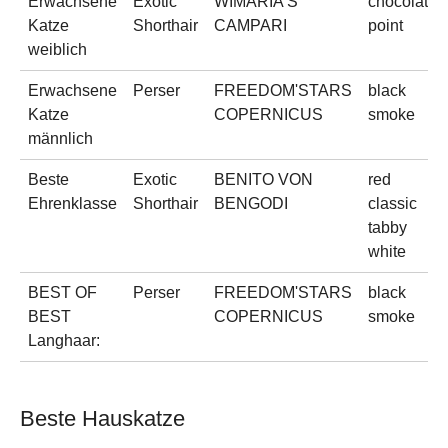
Erwachsene
Exotic
WIMARIA'S
chocolate
Katze
Shorthair
CAMPARI
point
weiblich
Erwachsene
Perser
FREEDOM'STARS
black
Katze
COPERNICUS
smoke
männlich
Beste
Exotic
BENITO VON
red
Ehrenklasse
Shorthair
BENGODI
classic
tabby
white
BEST OF
Perser
FREEDOM'STARS
black
BEST
COPERNICUS
smoke
Langhaar:
Beste Hauskatze