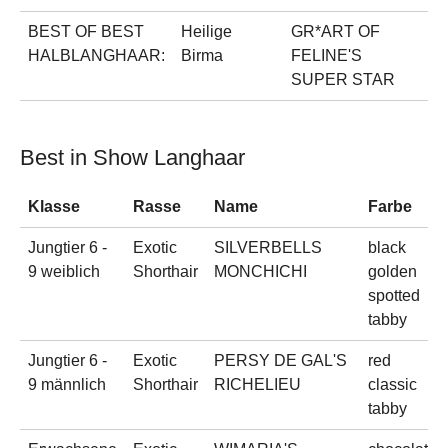
BEST OF BEST
Heilige
GR*ART OF
s
HALBLANGHAAR:
Birma
FELINE'S
SUPER STAR
Best in Show Langhaar
Klasse
Rasse
Name
Farbe
Jungtier 6 -
Exotic
SILVERBELLS
black
9 weiblich
Shorthair
MONCHICHI
golden
spotted
tabby
Jungtier 6 -
Exotic
PERSY DE GAL'S
red
9 männlich
Shorthair
RICHELIEU
classic
tabby