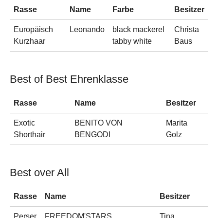
Rasse
Name
Farbe
Besitzer
Europäisch
Leonando
black mackerel
Christa
Kurzhaar
tabby white
Baus
Best of Best Ehrenklasse
Rasse
Name
Besitzer
Exotic
BENITO VON
Marita
Shorthair
BENGODI
Golz
Best over All
Rasse
Name
Besitzer
Perser
FREEDOM'STARS
Tina