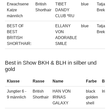
Erwachsene
British
TIBET
blue
Tatjana
Katze
Shorthair
DANDY
Brekel
männlich
CLUB *RU
BEST OF
ELLANY
blue
Tatjana
BEST
VON
Brekel
BRITISH
ADORABLE
SHORTHAIR:
SMILE
Best in Show BKH & BLH in silber und
gold
Klasse
Rasse
Name
Farbe
Besi
Jungtier 6 -
British
HAN VON
black
Irin
9 männlich
Shorthair
IRINAS
golden
GALAXY
shell