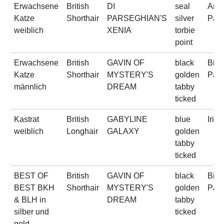
Erwachsene
British
DI
seal
Arte
Katze
Shorthair
PARSEGHIAN'S
silver
Pars
weiblich
XENIA
torbie
point
Erwachsene
British
GAVIN OF
black
Bia
Katze
Shorthair
MYSTERY'S
golden
Pau
männlich
DREAM
tabby
ticked
Kastrat
British
GABYLINE
blue
Irin
weiblich
Longhair
GALAXY
golden
tabby
ticked
BEST OF
British
GAVIN OF
black
Bia
BEST BKH
Shorthair
MYSTERY'S
golden
Pau
& BLH in
DREAM
tabby
silber und
ticked
gold