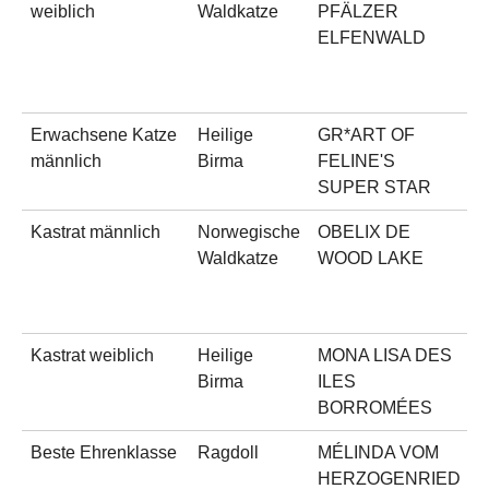
weiblich
Waldkatze
PFÄLZER
s
ELFENWALD
m
t
w
Erwachsene Katze
Heilige
GR*ART OF
s
männlich
Birma
FELINE'S
SUPER STAR
Kastrat männlich
Norwegische
OBELIX DE
b
Waldkatze
WOOD LAKE
m
t
w
Kastrat weiblich
Heilige
MONA LISA DES
s
Birma
ILES
t
BORROMÉES
p
Beste Ehrenklasse
Ragdoll
MÉLINDA VOM
s
HERZOGENRIED
b